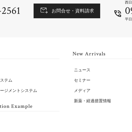
西日
-2561
0
お問合せ・資料請求
平日
New Arrivals
テ
ニュース
システム
セミナー
ネージメントシステム
メディア
新薬・経過措置情報
tion Example